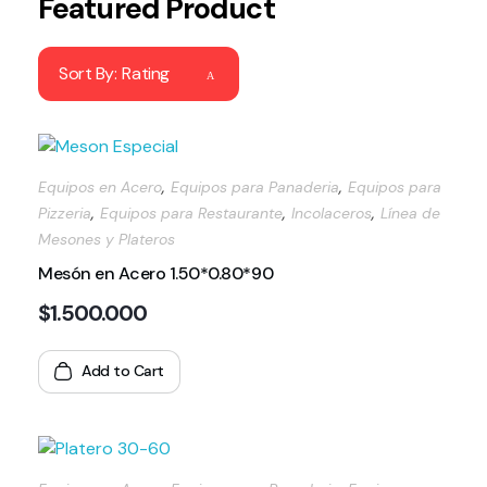
Featured Product
Sort By:
Rating
,
,
Equipos en Acero
Equipos para Panaderia
Equipos para
,
,
,
Pizzeria
Equipos para Restaurante
Incolaceros
Línea de
Mesones y Plateros
Mesón en Acero 1.50*0.80*90
$
1.500.000
Add to Cart