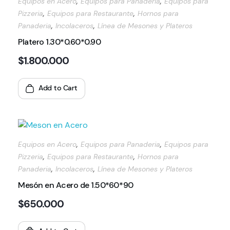
,
,
Equipos en Acero
Equipos para Panaderia
Equipos para
,
,
Pizzeria
Equipos para Restaurante
Hornos para
,
,
Panaderia
Incolaceros
Línea de Mesones y Plateros
Platero 1.30*0.60*0.90
$
1.800.000
Add to Cart
,
,
Equipos en Acero
Equipos para Panaderia
Equipos para
,
,
Pizzeria
Equipos para Restaurante
Hornos para
,
,
Panaderia
Incolaceros
Línea de Mesones y Plateros
Mesón en Acero de 1.50*60*90
$
650.000