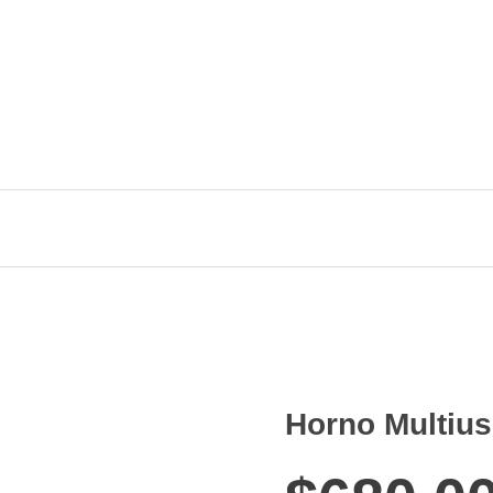
Llám
+57
Horno Multiu