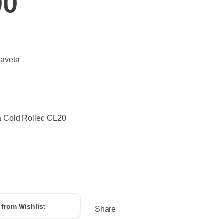
00
gaveta
ina Cold Rolled CL20
Añadir Al Carrito
from Wishlist
Share