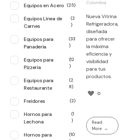
Colombia
Equipos en Acero
25
Nueva Vitrina
Equipos Linea de
2
Refrigeradora,
Carnes
diseñada
para ofrecer
Equipos para
33
la máxima
Panaderia
eficiencia y
Equipos para
12
visibilidad
Pizzeria
para tus
productos.
Equipos para
2
8
Restaurante
0
Freidores
2
Hornos para
1
Lechona
Read
More
Hornos para
10