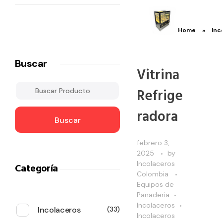
Home
»
Inc
Buscar
Vitrina
Refrige
radora
Buscar
febrero 3,
2025
by
Incolaceros
Categoría
Colombia
Equipos de
Panaderia
Incolaceros
Incolaceros
33
Incolaceros