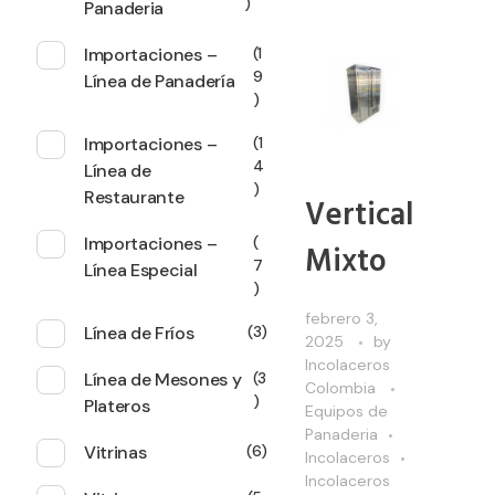
Panaderia
Importaciones –
1
9
Línea de Panadería
Importaciones –
1
4
Línea de
Restaurante
Vertical
Importaciones –
Mixto
7
Línea Especial
febrero 3,
Línea de Fríos
3
2025
by
Incolaceros
Línea de Mesones y
3
Colombia
Plateros
Equipos de
Panaderia
Vitrinas
6
Incolaceros
Incolaceros